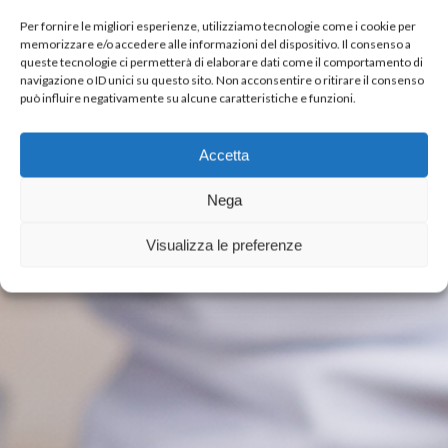
Per fornire le migliori esperienze, utilizziamo tecnologie come i cookie per
memorizzare e/o accedere alle informazioni del dispositivo. Il consenso a
queste tecnologie ci permetterà di elaborare dati come il comportamento di
navigazione o ID unici su questo sito. Non acconsentire o ritirare il consenso
può influire negativamente su alcune caratteristiche e funzioni.
FOOD
SERVICE
Accetta
INTERNAZIONALE
Per il mercato retail,
Nega
grande distribuzione e
ristorazione
Visualizza le preferenze