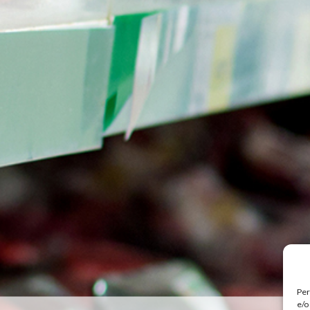
Per
e/o