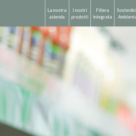
La nostra
I nostri
Filiera
Sostenibi
azienda
prodotti
integrata
Ambient