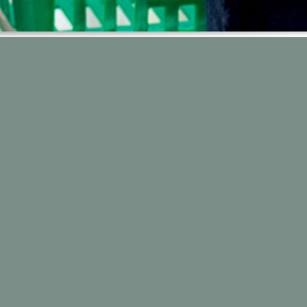
nziale
.