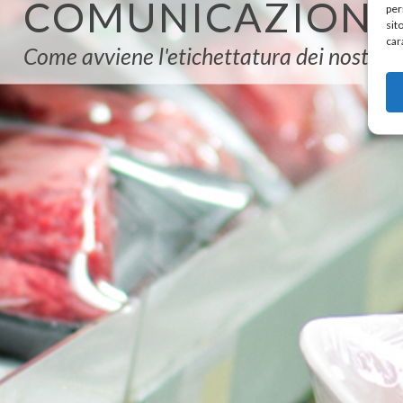
COMUNICAZIONE 
per
sit
car
Come avviene l'etichettatura dei nostri 