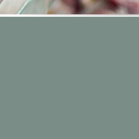
Un pr
ETICHETTATURA
Il processo di definizione dell’etiche
prodotti e della comunicazione
pubblicitaria ai consumatori viene v