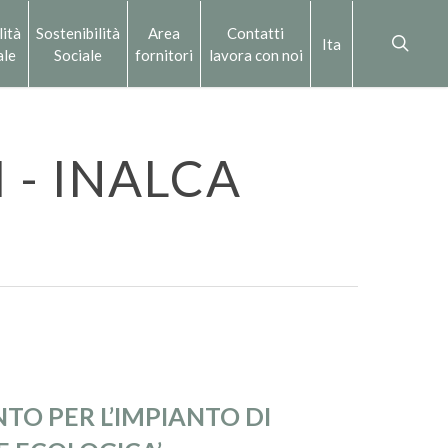
lità
Sostenibilità
Area
Contatti
Ita
ale
Sociale
fornitori
lavora con noi
 - INALCA
TO PER L’IMPIANTO DI