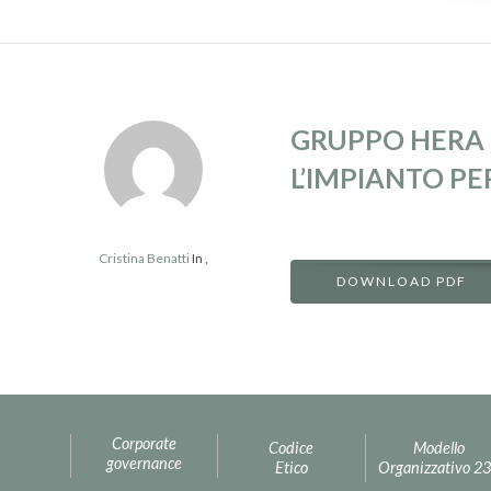
GRUPPO HERA 
L’IMPIANTO P
Cristina Benatti
In
,
DOWNLOAD PDF
Corporate
Codice
Modello
governance
Etico
Organizzativo 2