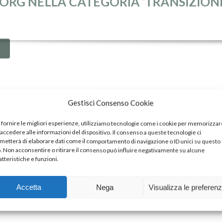
ORG NELLA CATEGORIA ‘TRANSIZION
Gestisci Consenso Cookie
 fornire le migliori esperienze, utilizziamo tecnologie come i cookie per memorizzar
 accedere alle informazioni del dispositivo. Il consenso a queste tecnologie ci
EVA AGRISCIENCE INSIEME PER UNA
metterà di elaborare dati come il comportamento di navigazione o ID unici su questo
o. Non acconsentire o ritirare il consenso può influire negativamente su alcune
atteristiche e funzioni.
Accetta
Nega
Visualizza le preferen