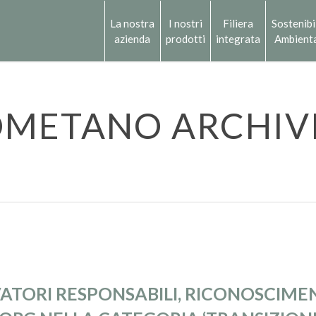
La nostra
I nostri
Filiera
Sostenibi
azienda
prodotti
integrata
Ambient
OMETANO ARCHIVI
ATORI RESPONSABILI, RICONOSCIMEN