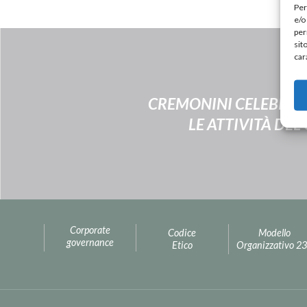
Per
e/o
per
sit
car
CREMONINI CELEBRA I
LE ATTIVITÀ DEL
Corporate
Codice
Modello
governance
Etico
Organizzativo 2