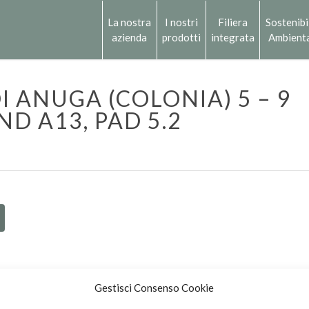
La nostra
I nostri
Filiera
Sostenibi
azienda
prodotti
integrata
Ambient
I ANUGA (COLONIA) 5 – 9
ND A13, PAD 5.2
Gestisci Consenso Cookie