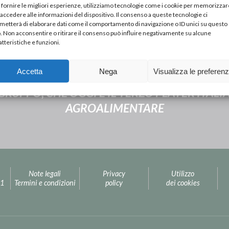
 fornire le migliori esperienze, utilizziamo tecnologie come i cookie per memorizzar
 accedere alle informazioni del dispositivo. Il consenso a queste tecnologie ci
metterà di elaborare dati come il comportamento di navigazione o ID unici su questo
o. Non acconsentire o ritirare il consenso può influire negativamente su alcune
atteristiche e funzioni.
Next Post
Accetta
Nega
Visualizza le preferen
L 50° DELLA FONDAZIONE DI INALCA, NUCL
 GRUPPO, CHE OGGI È IL TERZO PLAYER ITAL
AGROALIMENTARE
Note legali
Privacy
Utilizzo
31
Termini e condizioni
policy
dei cookies