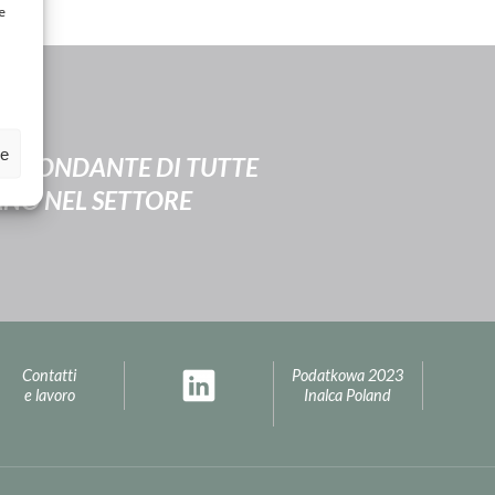
e
ze
EO FONDANTE DI TUTTE
IANO NEL SETTORE
Contatti
Podatkowa 2023
e lavoro
Inalca Poland