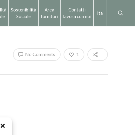
lità
Sostenibilità
Area
Contatti
Ita
ale
Sociale
fornitori
lavora con noi
No Comments
1