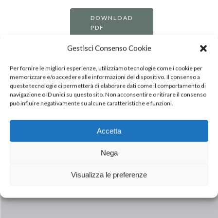
DOWNLOAD
PDF
Gestisci Consenso Cookie
Per fornire le migliori esperienze, utilizziamo tecnologie come i cookie per
memorizzare e/o accedere alle informazioni del dispositivo. Il consenso a
queste tecnologie ci permetterà di elaborare dati come il comportamento di
navigazione o ID unici su questo sito. Non acconsentire o ritirare il consenso
può influire negativamente su alcune caratteristiche e funzioni.
Accetta
Next Post
Nega
INALCA JBS: RIGETTATO DAL
TRIBUNALE L’ENNESIMO RICORSO
Visualizza le preferenze
D’URGENZA PRESENTATO DA JBS