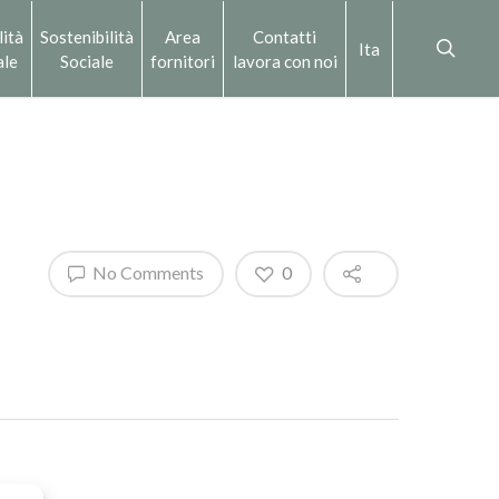
lità
Sostenibilità
Area
Contatti
Ita
ale
Sociale
fornitori
lavora con noi
No Comments
0