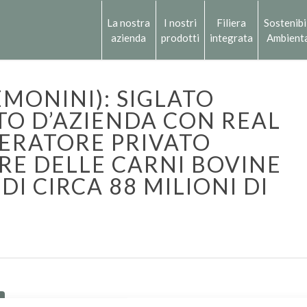
La nostra
I nostri
Filiera
Sostenibi
azienda
prodotti
integrata
Ambient
MONINI): SIGLATO
TO D’AZIENDA CON REAL
PERATORE PRIVATO
RE DELLE CARNI BOVINE
I CIRCA 88 MILIONI DI