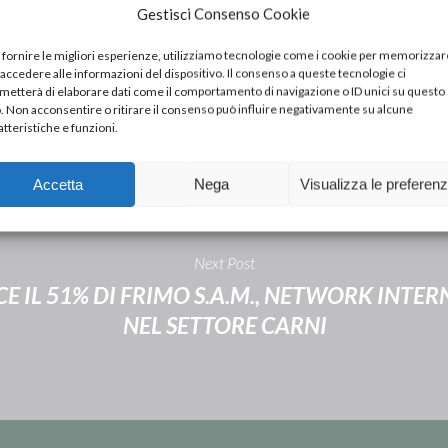
Gestisci Consenso Cookie
 fornire le migliori esperienze, utilizziamo tecnologie come i cookie per memorizzar
 accedere alle informazioni del dispositivo. Il consenso a queste tecnologie ci
metterà di elaborare dati come il comportamento di navigazione o ID unici su questo
o. Non acconsentire o ritirare il consenso può influire negativamente su alcune
atteristiche e funzioni.
Accetta
Nega
Visualizza le preferen
Next Post
SCE IL 51% DI FRIMO S.A.M., NETWORK INT
NEL SETTORE CARNI