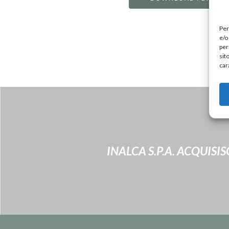
Per
e/o
per
sit
car
INALCA S.P.A. ACQUISI