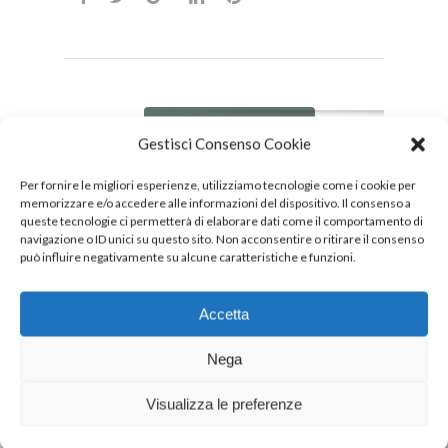
DOWNLOAD
Gestisci Consenso Cookie
PDF
Per fornire le migliori esperienze, utilizziamo tecnologie come i cookie per
memorizzare e/o accedere alle informazioni del dispositivo. Il consenso a
queste tecnologie ci permetterà di elaborare dati come il comportamento di
navigazione o ID unici su questo sito. Non acconsentire o ritirare il consenso
può influire negativamente su alcune caratteristiche e funzioni.
Accetta
Nega
Next Post
Visualizza le preferenze
INALCA INAUGURA UNA NUOVA
GRANDE PIATTAFORMA DISTRIBUTIVA