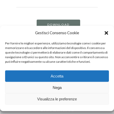
DOWNLOAD
PDF
Gestisci Consenso Cookie
Per fornire le migliori esperienze, utilizziamo tecnologie come i cookie per
memorizzare e/o accedere alle informazioni del dispositivo. Il consenso a
queste tecnologie ci permetterà di elaborare dati come il comportamento di
navigazione o ID unici su questo sito. Non acconsentire o ritirare il consenso
può influire negativamente su alcune caratteristiche e funzioni.
Accetta
Nega
Next Post
CREMONINI S.P.A: COMPLETATO
Visualizza le preferenze
L’INGRESSO DI JBS S.A. NEL CAPITALE
DI INALCA S.P.A.