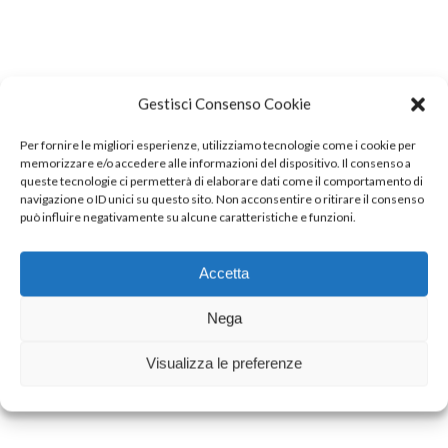
Cristina Benatti
In
,
Gestisci Consenso Cookie
INALCA PER LA
Per fornire le migliori esperienze, utilizziamo tecnologie come i cookie per
MOBILITÀ
memorizzare e/o accedere alle informazioni del dispositivo. Il consenso a
queste tecnologie ci permetterà di elaborare dati come il comportamento di
SOSTENIBILE
navigazione o ID unici su questo sito. Non acconsentire o ritirare il consenso
può influire negativamente su alcune caratteristiche e funzioni.
Accetta
Nega
DOWNLOAD
PDF
Visualizza le preferenze