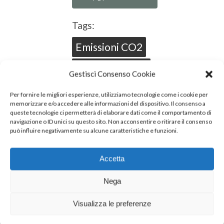
Tags:
Emissioni CO2
Mobilità
Gestisci Consenso Cookie
Sostenibile
Per fornire le migliori esperienze, utilizziamo tecnologie come i cookie per
memorizzare e/o accedere alle informazioni del dispositivo. Il consenso a
queste tecnologie ci permetterà di elaborare dati come il comportamento di
navigazione o ID unici su questo sito. Non acconsentire o ritirare il consenso
può influire negativamente su alcune caratteristiche e funzioni.
Accetta
Nega
Next Post
Visualizza le preferenze
INALCA È SPONSOR DEL
FOOD&SCIENCE FESTIVAL DI