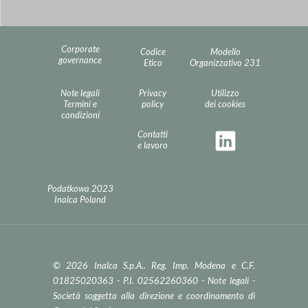
Corporate
Codice
Modello
governance
Etico
Organizzativo 231
Note legali
Privacy
Utilizzo
Termini e
policy
dei cookies
condizioni
Contatti
e lavoro
Podatkowa 2023
Inalca Poland
© 2026 Inalca S.p.A.. Reg. Imp. Modena e C.F.
01825020363 - P.I. 02562260360 -
Note legali
-
Società soggetta alla direzione e coordinamento di