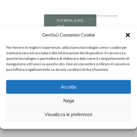
DOWNLOAD
PDF
Gestisci Consenso Cookie
Per fornire le migliori esperienze, utilizziamo tecnologie come i cookie per
memorizzare e/o accedere alle informazioni del dispositivo. Il consenso a
queste tecnologie ci permetterà di elaborare dati come il comportamento di
navigazione o ID unici su questo sito. Non acconsentire o ritirare il consenso
può influire negativamente su alcune caratteristiche e funzioni.
Accetta
Nega
Next Post
MONTANA (INALCA) SPONSOR DEL
Visualizza le preferenze
VILLAGGIO COLDIRETTI A MATERA