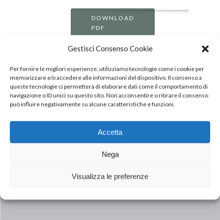
DOWNLOAD
PDF
Gestisci Consenso Cookie
Per fornire le migliori esperienze, utilizziamo tecnologie come i cookie per
memorizzare e/o accedere alle informazioni del dispositivo. Il consenso a
queste tecnologie ci permetterà di elaborare dati come il comportamento di
navigazione o ID unici su questo sito. Non acconsentire o ritirare il consenso
può influire negativamente su alcune caratteristiche e funzioni.
Accetta
Next Post
COLDIRETTI, INALCA E MCDONALD’S
Nega
ITALIA INSIEME PER UNA FILIERA
DELLA CARNE BOVINA ITALIANA,
Visualizza le preferenze
SOSTENIBILE E TRASPARENTE