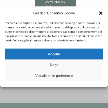
DOWNLOAD
PDF
Gestisci Consenso Cookie
Per fornire le migliori esperienze, utilizziamo tecnologie come i cookie per
memorizzare e/o accedere alle informazioni del dispositivo. Il consenso a
queste tecnologie ci permetterà di elaborare dati come il comportamento di
navigazione o ID unici su questo sito. Non acconsentire o ritirare il consenso
può influire negativamente su alcune caratteristiche e funzioni.
Accetta
Next Post
Nega
COLDIRETTI, INALCA E MCDONALD’S
ITÁLIA, JUNTOS PARA UMA INDÚSTRIA
Visualizza le preferenze
DE CARNE BOVINA ITALIANA
SUSTENTÁVEL E TRANSPARENTE