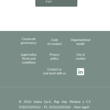
PDF
Corporate
Code
Organisational
governance
of conduct
model
Legal notice
Privacy
Use of
Terms and
policy
cookies
conditions
Contact us
and work with us
© 2026 Inalca S.p.A.. Reg. Imp. Modena e C.F.
01825020363 - P.I. 02562260360 -
Note legali
-