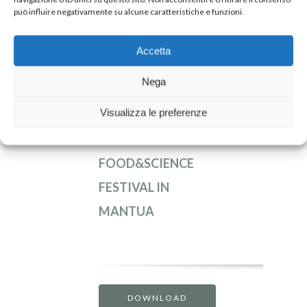
può influire negativamente su alcune caratteristiche e funzioni.
Accetta
Nega
Cristina Benatti
In
,
Visualizza le preferenze
INALCA IS
SPONSOR OF THE
FOOD&SCIENCE
FESTIVAL IN
MANTUA
DOWNLOAD