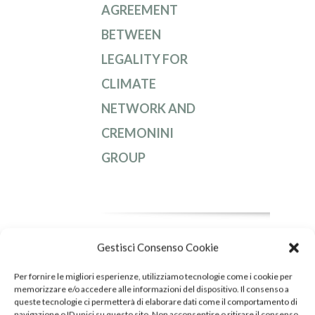
AGREEMENT
BETWEEN
LEGALITY FOR
CLIMATE
NETWORK AND
CREMONINI
GROUP
Gestisci Consenso Cookie
DOWNLOAD
PDF
Per fornire le migliori esperienze, utilizziamo tecnologie come i cookie per
memorizzare e/o accedere alle informazioni del dispositivo. Il consenso a
queste tecnologie ci permetterà di elaborare dati come il comportamento di
navigazione o ID unici su questo sito. Non acconsentire o ritirare il consenso