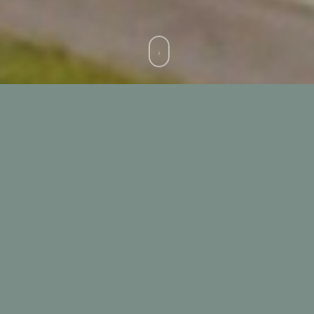
THE CREMONINI GROUP,
THROUGH ITS SUBSIDIARY
INALCA, OPERATES IN TWO
BUSINESS AREAS: BEEF, CURED
MEATS & SNACKS AND
ABROAD IN THE DISTRIBUTION
OF FOOD PRODUCTS.