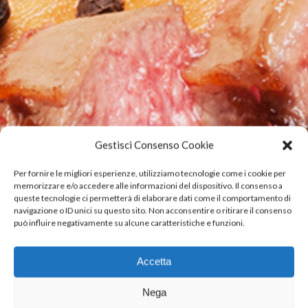
Gestisci Consenso Cookie
Per fornire le migliori esperienze, utilizziamo tecnologie come i cookie per
memorizzare e/o accedere alle informazioni del dispositivo. Il consenso a
queste tecnologie ci permetterà di elaborare dati come il comportamento di
navigazione o ID unici su questo sito. Non acconsentire o ritirare il consenso
PRODUCTS
può influire negativamente su alcune caratteristiche e funzioni.
A complete range of
beef,
Accetta
both fresh and frozen,
Nega
vacuum-packed and in