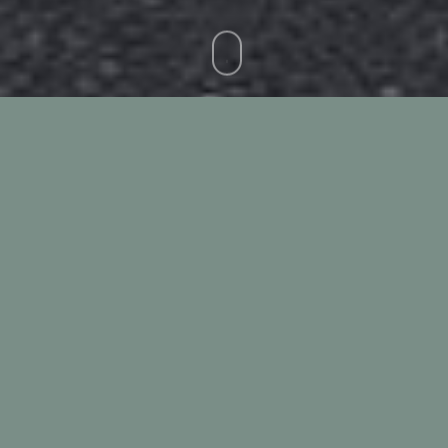
Calf
Young bull
Adult bovine
Cod. 1101
Veal carcass