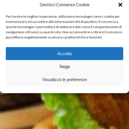
Gestisci Consenso Cookie
Per fornire le migliori esperienze, utilizziamo tecnologie come i cookie per
memorizzare e/o accedere alle informazioni del dispositivo. Il consenso a
queste tecnologie ci permetterà di elaborare dati come il comportamento di
navigazione o ID unici su questo sito. Non acconsentire o ritirare il consenso
può influire negativamente su alcune caratteristiche e funzioni.
CUSTOMERS
AND
Accetta
CONSUMERS
Quality control, safety
Nega
and environmental
energy
Visualizza le preferenze