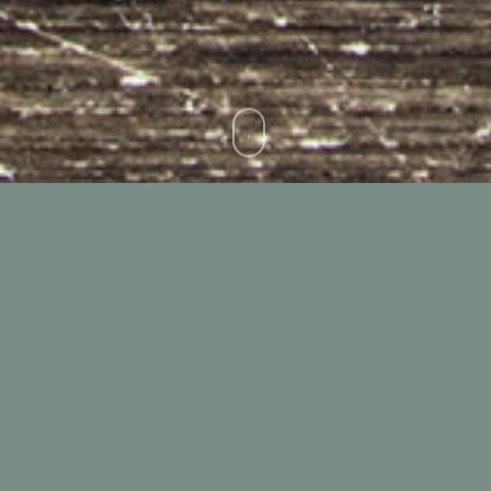
The INALCA Group uses various types of
packaging: the main ones are plastic,
paper, cardboard intended for packaging
fresh and frozen meat, tinplate and
aluminum are used for canned meat.
During 2024, INALCA continued its
policy of reducing the amount of