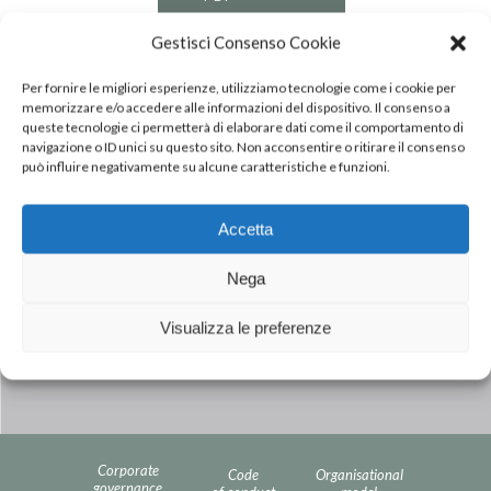
Gestisci Consenso Cookie
Per fornire le migliori esperienze, utilizziamo tecnologie come i cookie per
memorizzare e/o accedere alle informazioni del dispositivo. Il consenso a
queste tecnologie ci permetterà di elaborare dati come il comportamento di
navigazione o ID unici su questo sito. Non acconsentire o ritirare il consenso
può influire negativamente su alcune caratteristiche e funzioni.
Accetta
Next Post
INALCA ASSUMED EXTENDED
Nega
EMPLOYEES OF CONSORTIUM
COOPERATIVES AT INDETERMINED
Visualizza le preferenze
TIME
Corporate
Code
Organisational
governance