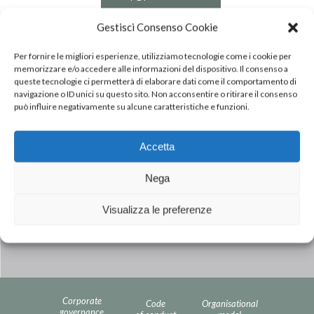
Gestisci Consenso Cookie
Per fornire le migliori esperienze, utilizziamo tecnologie come i cookie per
memorizzare e/o accedere alle informazioni del dispositivo. Il consenso a
queste tecnologie ci permetterà di elaborare dati come il comportamento di
navigazione o ID unici su questo sito. Non acconsentire o ritirare il consenso
può influire negativamente su alcune caratteristiche e funzioni.
Accetta
Next Post
INALCA WILL BE TAKING PART AT
Nega
CIBUS FAIR (PARMA – ITALY), 9TH –
12TH MAY 2016 – STAND A-014,
Visualizza le preferenze
HALL 3
Corporate
Code
Organisational
governance