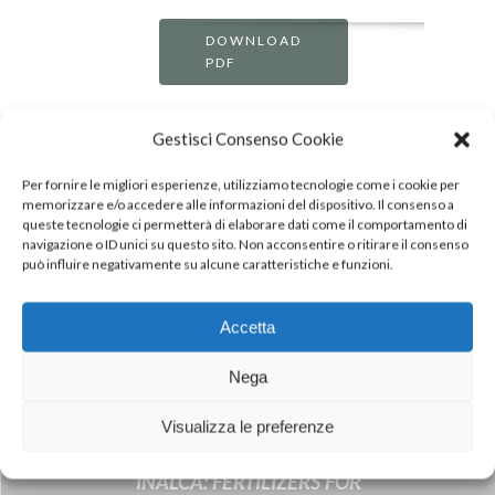
DOWNLOAD
PDF
Tags:
Gestisci Consenso Cookie
Hamburger
Per fornire le migliori esperienze, utilizziamo tecnologie come i cookie per
Leggeri
memorizzare e/o accedere alle informazioni del dispositivo. Il consenso a
queste tecnologie ci permetterà di elaborare dati come il comportamento di
navigazione o ID unici su questo sito. Non acconsentire o ritirare il consenso
può influire negativamente su alcune caratteristiche e funzioni.
Accetta
Nega
Visualizza le preferenze
Next Post
INALCA: FERTILIZERS FOR