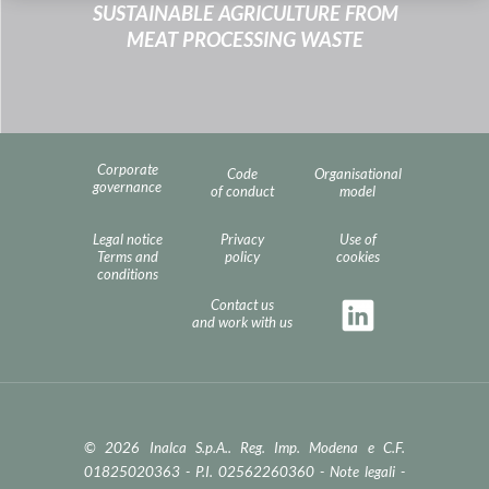
SUSTAINABLE AGRICULTURE FROM
MEAT PROCESSING WASTE
Corporate
Code
Organisational
governance
of conduct
model
Legal notice
Privacy
Use of
Terms and
policy
cookies
conditions
Contact us
and work with us
© 2026 Inalca S.p.A.. Reg. Imp. Modena e C.F.
01825020363 - P.I. 02562260360 -
Note legali
-