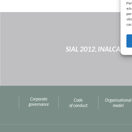
Per
e/o
per
sit
car
SIAL 2012, INALCA PA
Corporate
Code
Organisational
governance
of conduct
model