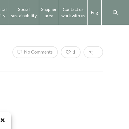
ntal
Social
Supplier
Contact us
Eng
ity
sustainability
area
work with us
No Comments
1