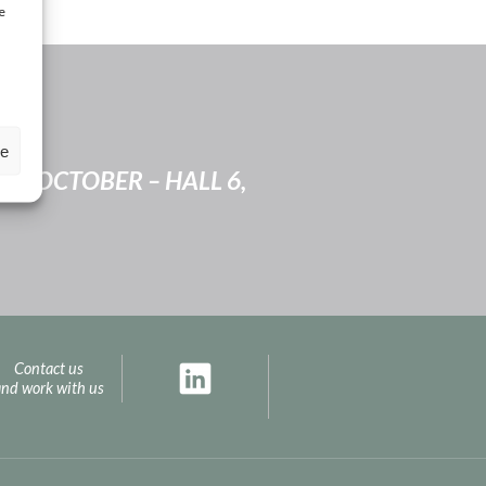
e
ze
 25 OCTOBER – HALL 6,
Contact us
and work with us