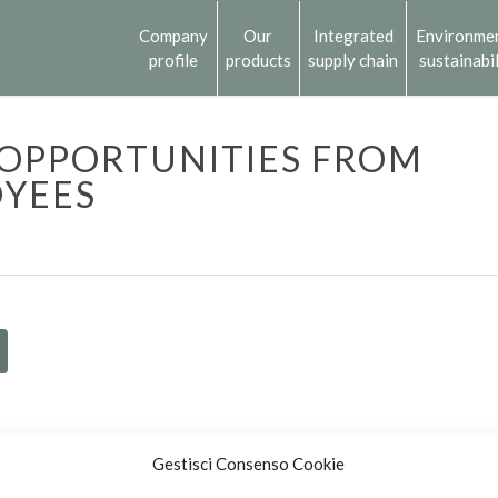
Company
Our
Integrated
Environme
profile
products
supply chain
sustainabil
 OPPORTUNITIES FROM
OYEES
Gestisci Consenso Cookie