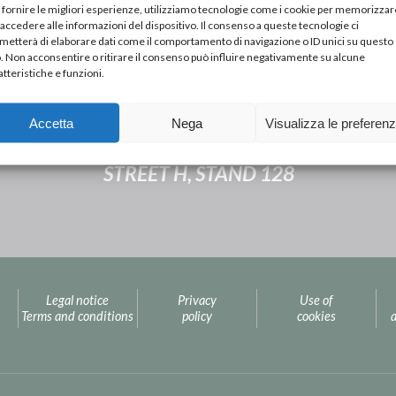
 fornire le migliori esperienze, utilizziamo tecnologie come i cookie per memorizzar
 accedere alle informazioni del dispositivo. Il consenso a queste tecnologie ci
metterà di elaborare dati come il comportamento di navigazione o ID unici su questo
o. Non acconsentire o ritirare il consenso può influire negativamente su alcune
atteristiche e funzioni.
Next Post
Accetta
Nega
Visualizza le preferen
RTECIPATE TO THE FAIR IN PARIS FROM 21 TO
STREET H, STAND 128
Legal notice
Privacy
Use of
Terms and conditions
policy
cookies