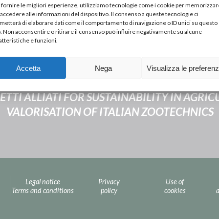
 fornire le migliori esperienze, utilizziamo tecnologie come i cookie per memorizzar
 accedere alle informazioni del dispositivo. Il consenso a queste tecnologie ci
metterà di elaborare dati come il comportamento di navigazione o ID unici su questo
o. Non acconsentire o ritirare il consenso può influire negativamente su alcune
atteristiche e funzioni.
Accetta
Nega
Visualizza le preferen
Next Post
TTI ALLIATI FOR SUSTAINABILITY IN AGRI
VALORISATION OF ITALIAN ZOOTECHNICS
Legal notice
Privacy
Use of
Terms and conditions
policy
cookies