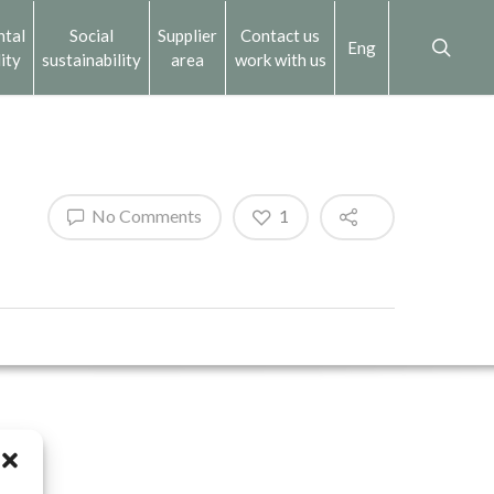
ntal
Social
Supplier
Contact us
Eng
ity
sustainability
area
work with us
No Comments
1