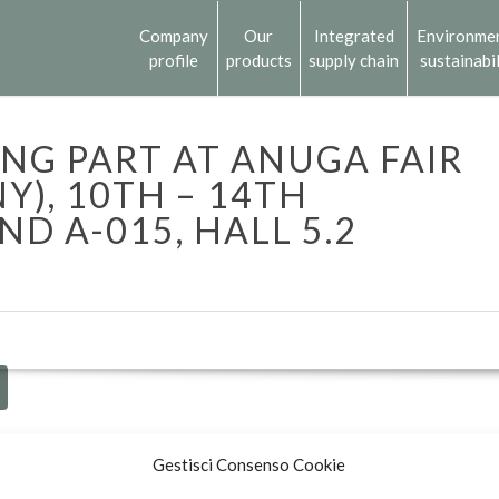
Company
Our
Integrated
Environme
profile
products
supply chain
sustainabil
ING PART AT ANUGA FAIR
), 10TH – 14TH
ND A-015, HALL 5.2
Gestisci Consenso Cookie