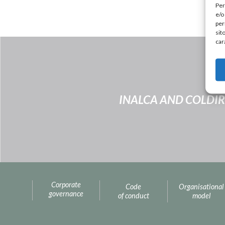
Per
e/o
per
sit
car
INALCA AND COLDIRE
Corporate
Code
Organisational
governance
of conduct
model