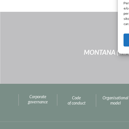
Per
e/o
per
sit
car
MONTANA (INA
Corporate
Code
Organisational
governance
of conduct
model