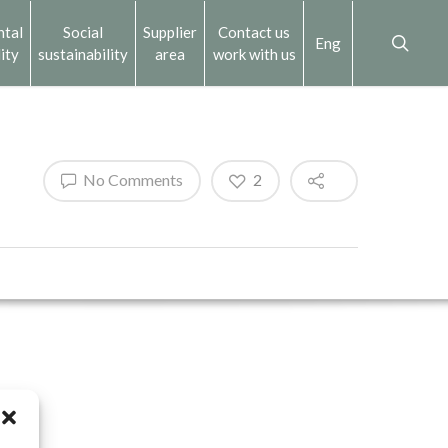
ntal
Social
Supplier
Contact us
Eng
ity
sustainability
area
work with us
No Comments
2