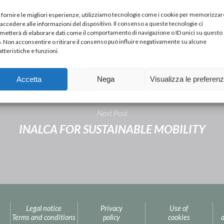
 fornire le migliori esperienze, utilizziamo tecnologie come i cookie per memorizzar
 accedere alle informazioni del dispositivo. Il consenso a queste tecnologie ci
metterà di elaborare dati come il comportamento di navigazione o ID unici su questo
o. Non acconsentire o ritirare il consenso può influire negativamente su alcune
atteristiche e funzioni.
Accetta
Nega
Visualizza le preferen
Next Post
INALCA FOR SUSTAINABLE MOBILITY
Legal notice
Privacy
Use of
Terms and conditions
policy
cookies