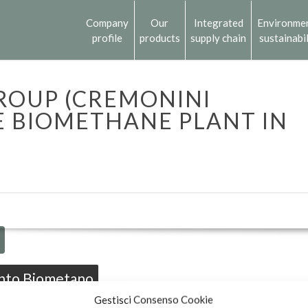
Company
Our
Integrated
Environme
profile
products
supply chain
sustainabil
ROUP (CREMONINI
 BIOMETHANE PLANT IN
nto Biometano
Gestisci Consenso Cookie