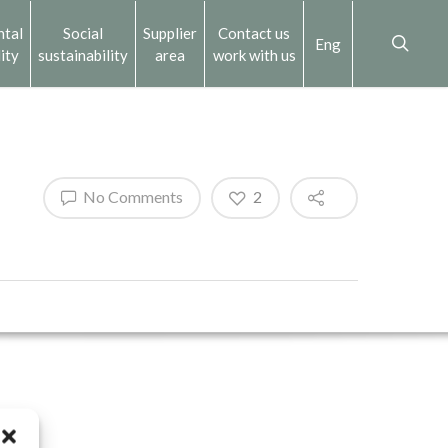
ntal
Social
Supplier
Contact us
Eng
ity
sustainability
area
work with us
No Comments
2