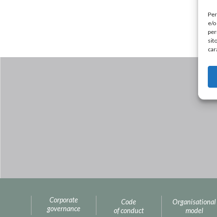
Per
e/o
per
sit
car
Corporate
Code
Organisational
governance
of conduct
model