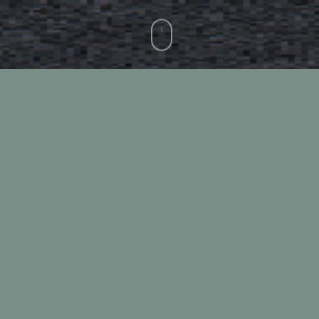
Vitela
Novilha
Gado adulto
Cod. 1101
Carcaça inteira vitela