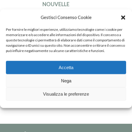
NOUVELLE
ÉDITION DU
Gestisci Consenso Cookie
RAPPORT DE
Per fornire le migliori esperienze, utilizziamo tecnologie come i cookie per
DÉVELOPPEMENT
memorizzare e/o accedere alle informazioni del dispositivo. Il consenso a
queste tecnologie ci permetterà di elaborare dati come il comportamento di
DURABLE
navigazione o ID unici su questo sito. Non acconsentire o ritirare il consenso
può influire negativamente su alcune caratteristiche e funzioni.
Accetta
Nega
DOWNLOAD
PDF
Visualizza le preferenze