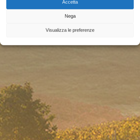
ITALIE
Accetta
La tradition millénaire
Nega
de l’agriculture
italienne
Visualizza le preferenze