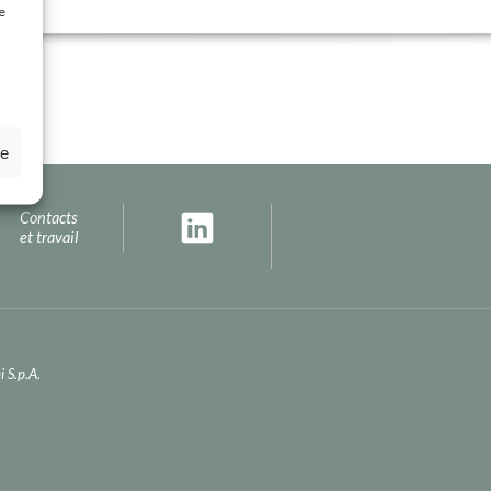
e
ze
Contacts
et travail
 S.p.A.