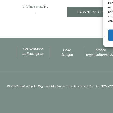
Per
Cristina Benatti
In
,
e/o
per
DOWNLOAD PDF
,
sit
car
Gouvernance
Code
Modèle
de l’entreprise
éthique
organisationnel 
© 2026 Inalca S.p.A.. Reg. Imp. Modena e C.F. 01825020363 - P.I. 0256