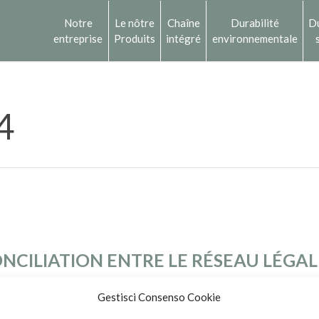
Notre
Le nôtre
Chaîne
Durabilité
Du
entreprise
Produits
intégré
environnementale
4
CILIATION ENTRE LE RÉSEAU LÉGALI
ONINI
Gestisci Consenso Cookie