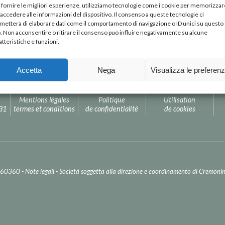
 fornire le migliori esperienze, utilizziamo tecnologie come i cookie per memorizzar
 accedere alle informazioni del dispositivo. Il consenso a queste tecnologie ci
metterà di elaborare dati come il comportamento di navigazione o ID unici su questo
o. Non acconsentire o ritirare il consenso può influire negativamente su alcune
atteristiche e funzioni.
Accetta
Nega
Visualizza le preferen
Mentions légales
Politique
Utilisation
231
termes et conditions
de confidentialité
de cookies
2260360 -
Note legali
- Società soggetta alla direzione e coordinamento di Cremonini