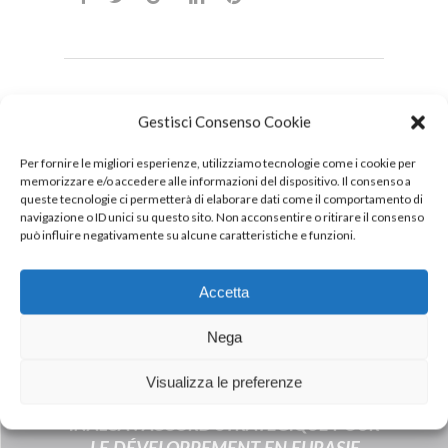
Gestisci Consenso Cookie
DOWNLOAD
PDF
Per fornire le migliori esperienze, utilizziamo tecnologie come i cookie per
memorizzare e/o accedere alle informazioni del dispositivo. Il consenso a
queste tecnologie ci permetterà di elaborare dati come il comportamento di
navigazione o ID unici su questo sito. Non acconsentire o ritirare il consenso
può influire negativamente su alcune caratteristiche e funzioni.
Accetta
Nega
Visualizza le preferenze
Next Post
INALCA : ACCORD STRATÉGIQUE POUR