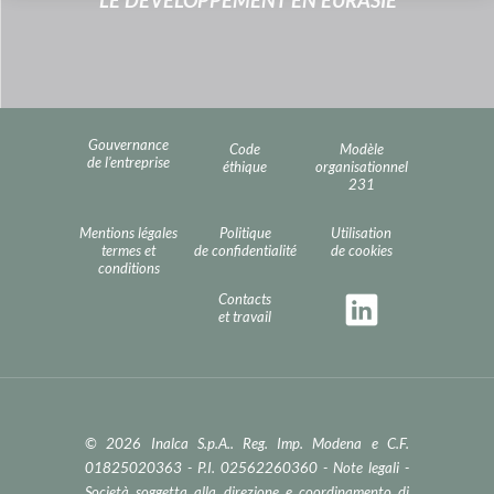
LE DÉVELOPPEMENT EN EURASIE
Gouvernance
Code
Modèle
de l’entreprise
éthique
organisationnel
231
Mentions légales
Politique
Utilisation
termes et
de confidentialité
de cookies
conditions
Contacts
et travail
© 2026 Inalca S.p.A.. Reg. Imp. Modena e C.F.
01825020363 - P.I. 02562260360 -
Note legali
-
Società soggetta alla direzione e coordinamento di