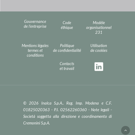
Gouvernance
Code
Modèle
de l’entreprise
éthique
organisationnel
231
Mentions légales
Politique
Utilisation
termes et
de confidentialité
de cookies
conditions
Contacts
et travail
© 2026 Inalca S.p.A.. Reg. Imp. Modena e C.F.
01825020363 - P.I. 02562260360 -
Note legali
-
Società soggetta alla direzione e coordinamento di
Cremonini S.p.A.