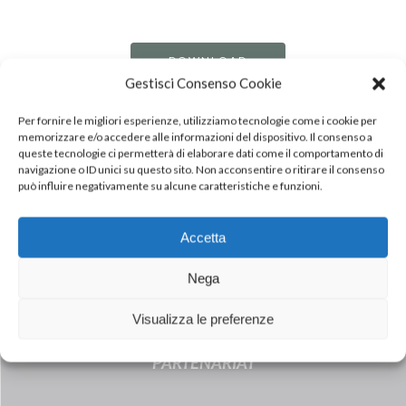
DOWNLOAD
PDF
Gestisci Consenso Cookie
Per fornire le migliori esperienze, utilizziamo tecnologie come i cookie per
memorizzare e/o accedere alle informazioni del dispositivo. Il consenso a
queste tecnologie ci permetterà di elaborare dati come il comportamento di
navigazione o ID unici su questo sito. Non acconsentire o ritirare il consenso
può influire negativamente su alcune caratteristiche e funzioni.
Accetta
Nega
Next Post
INALCA : CREMONINI ET JBS
Visualizza le preferenze
ANNONCENT LA FIN DE LEUR
PARTENARIAT