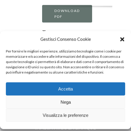
DOWNLOAD
PDF
Tags:
Gestisci Consenso Cookie
Banco
Per fornire le migliori esperienze, utilizziamo tecnologie come i cookie per
Alimentare
memorizzare e/o accedere alle informazioni del dispositivo. Il consenso a
queste tecnologie ci permetterà di elaborare dati come il comportamento di
navigazione o ID unici su questo sito. Non acconsentire o ritirare il consenso
può influire negativamente su alcune caratteristiche e funzioni.
Accetta
Nega
Visualizza le preferenze
Next Post
INALCA AVEC LA BANQUE