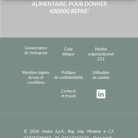
ALIMENTAIRE, POUR DONNER
600000 REPAS*
Gouvernance
Code
Modèle
de l’entreprise
éthique
organisationnel
231
Mentions légales
Politique
Utilisation
termes et
de confidentialité
de cookies
conditions
Contacts
et travail
© 2026 Inalca S.p.A.. Reg. Imp. Modena e C.F.