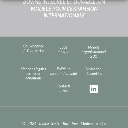
BOVINE INTÉGRÉE ET DURABLE, UN
MODÈLE POUR L’EXPANSION
INTERNATIONALE
Gouvernance
Code
Modèle
de l’entreprise
éthique
organisationnel
231
Mentions légales
Politique
Utilisation
termes et
de confidentialité
de cookies
conditions
Contacts
et travail
© 2026 Inalca S.p.A.. Reg. Imp. Modena e C.F.