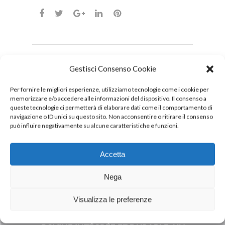
Gestisci Consenso Cookie
DOWNLOAD
PDF
Per fornire le migliori esperienze, utilizziamo tecnologie come i cookie per
memorizzare e/o accedere alle informazioni del dispositivo. Il consenso a
queste tecnologie ci permetterà di elaborare dati come il comportamento di
navigazione o ID unici su questo sito. Non acconsentire o ritirare il consenso
può influire negativamente su alcune caratteristiche e funzioni.
Accetta
Nega
Visualizza le preferenze
Next Post
INALCA À L’EXPO 2015 : LA FILIÈRE