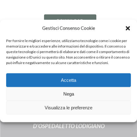
DOWNLOAD
PDF
Gestisci Consenso Cookie
Per fornire le migliori esperienze, utilizziamo tecnologie come i cookie per
memorizzare e/o accedere alle informazioni del dispositivo. Il consenso a
queste tecnologie ci permetterà di elaborare dati come il comportamento di
navigazione o ID unici su questo sito. Non acconsentire o ritirare il consenso
può influire negativamente su alcune caratteristiche e funzioni.
Accetta
Nega
Next Post
INALCA JBS A INAUGURÉ LA
Visualizza le preferenze
NOUVELLE INSTALLATION DE BIOGAZ
DANS L’ÉTABLISSEMENT
D’OSPEDALETTO LODIGIANO