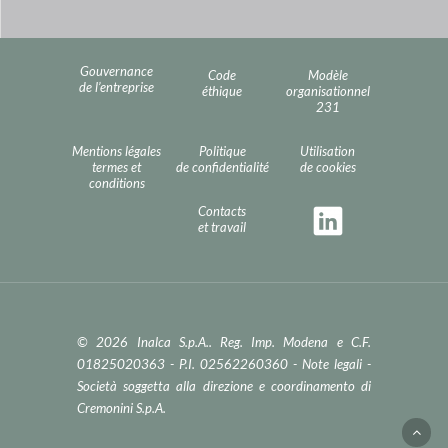
Gouvernance
Code
Modèle
de l’entreprise
éthique
organisationnel
231
Mentions légales
Politique
Utilisation
termes et
de confidentialité
de cookies
conditions
Contacts
et travail
© 2026 Inalca S.p.A.. Reg. Imp. Modena e C.F.
01825020363 - P.I. 02562260360 -
Note legali
-
Società soggetta alla direzione e coordinamento di
Cremonini S.p.A.