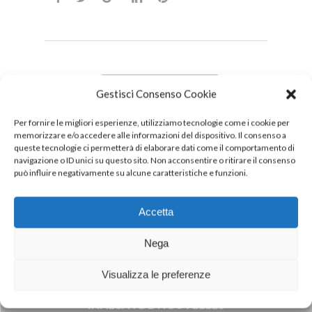
DOWNLOAD
Gestisci Consenso Cookie
PDF
Per fornire le migliori esperienze, utilizziamo tecnologie come i cookie per
memorizzare e/o accedere alle informazioni del dispositivo. Il consenso a
queste tecnologie ci permetterà di elaborare dati come il comportamento di
navigazione o ID unici su questo sito. Non acconsentire o ritirare il consenso
può influire negativamente su alcune caratteristiche e funzioni.
Accetta
Nega
Visualizza le preferenze
Next Post
INALCA : DE NOUVELLES