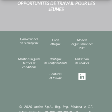
OPPORTUNITÉS DE TRAVAIL POUR LES
JEUNES
Gouvernance
Code
Modèle
de l’entreprise
éthique
organisationnel
231
Mentions légales
Politique
Utilisation
termes et
de confidentialité
de cookies
conditions
Contacts
et travail
© 2026 Inalca S.p.A.. Reg. Imp. Modena e C.F.