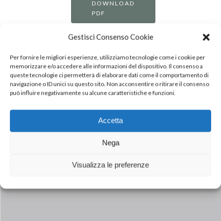
DOWNLOAD
PDF
Gestisci Consenso Cookie
Per fornire le migliori esperienze, utilizziamo tecnologie come i cookie per
memorizzare e/o accedere alle informazioni del dispositivo. Il consenso a
queste tecnologie ci permetterà di elaborare dati come il comportamento di
navigazione o ID unici su questo sito. Non acconsentire o ritirare il consenso
può influire negativamente su alcune caratteristiche e funzioni.
Accetta
Next Post
Nega
SÉCURITÉ AU TRAVAIL : INALCA
Visualizza le preferenze
OBTIENT LA CERTIFICATION OHSAS
18001