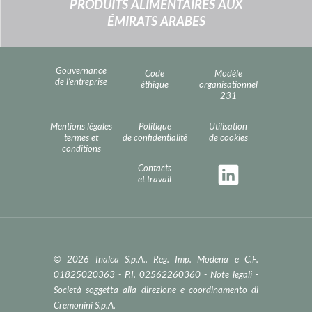
PRODUITS ALIMENTAIRES AUX
ÉMIRATS ARABES
Gouvernance
Code
Modèle
de l’entreprise
éthique
organisationnel
231
Mentions légales
Politique
Utilisation
termes et
de confidentialité
de cookies
conditions
Contacts
et travail
© 2026 Inalca S.p.A.. Reg. Imp. Modena e C.F.
01825020363 - P.I. 02562260360 -
Note legali
-
Società soggetta alla direzione e coordinamento di
Cremonini S.p.A.