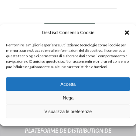
DOWNLOAD
Gestisci Consenso Cookie
PDF
Per fornire le migliori esperienze, utilizziamo tecnologie come i cookie per
memorizzare e/o accedere alle informazioni del dispositivo. Il consenso a
queste tecnologie ci permetterà di elaborare dati come il comportamento di
navigazione o ID unici su questo sito. Non acconsentire o ritirare il consenso
può influire negativamente su alcune caratteristiche e funzioni.
Accetta
Next Post
Nega
ACCORD STRATÉGIQUE ENTRE
EMIRATES ADVANCES INVESTMENT
Visualizza le preferenze
GROUP (EAIG) ET INALCA POUR LE
DÉVELOPPEMENT D’UNE
PLATEFORME DE DISTRIBUTION DE