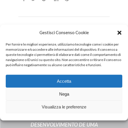
Gestisci Consenso Cookie
DOWNLOAD
PDF
Per fornire le migliori esperienze, utilizziamo tecnologie come i cookie per
memorizzare e/o accedere alle informazioni del dispositivo. Il consenso a
queste tecnologie ci permetterà di elaborare dati come il comportamento di
navigazione o ID unici su questo sito. Non acconsentire o ritirare il consenso
può influire negativamente su alcune caratteristiche e funzioni.
Accetta
Nega
Next Post
ACORDO ESTRATÉGICO ENTRE A
Visualizza le preferenze
EMIRATES ADVANCES INVESTMENT
GROUP (EAIG) E A INALCA PARA O
DESENVOLVIMENTO DE UMA