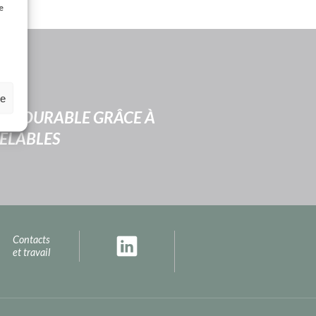
e
ze
ITÉ DURABLE GRÂCE À
VELABLES
Contacts
et travail