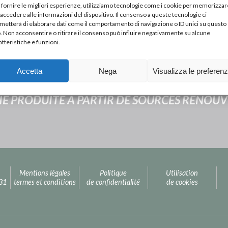
 fornire le migliori esperienze, utilizziamo tecnologie come i cookie per memorizzar
 accedere alle informazioni del dispositivo. Il consenso a queste tecnologie ci
metterà di elaborare dati come il comportamento di navigazione o ID unici su questo
o. Non acconsentire o ritirare il consenso può influire negativamente su alcune
atteristiche e funzioni.
Next Post
Accetta
Nega
Visualizza le preferen
INALCA ET HAVI LOGISTICS POUR UNE MOBIL
IE PRODUITE À PARTIR DE SOURCES RENOU
Mentions légales
Politique
Utilisation
231
termes et conditions
de confidentialité
de cookies