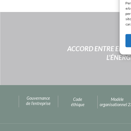
Per
e/o
per
sit
car
ACCORD ENTRE ENI, 
L’ÉNERG
Gouvernance
Code
Modèle
de l’entreprise
éthique
organisationnel 