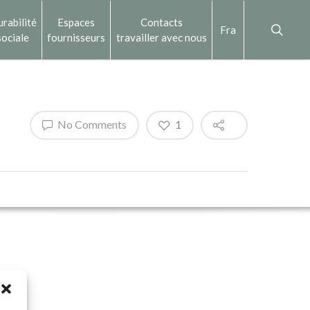
rabilité
Espaces
Contacts
Fra
sociale
fournisseurs
travailler avec nous
No Comments
1