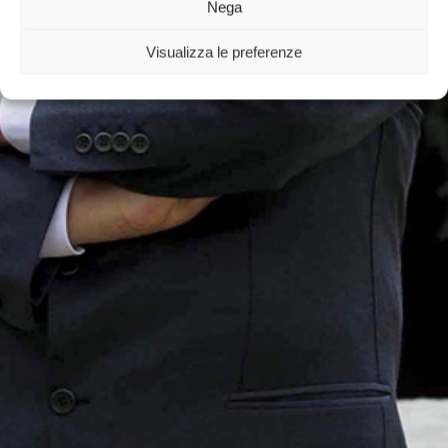
Nega
organes de
surveillance et filiales
Visualizza le preferenze