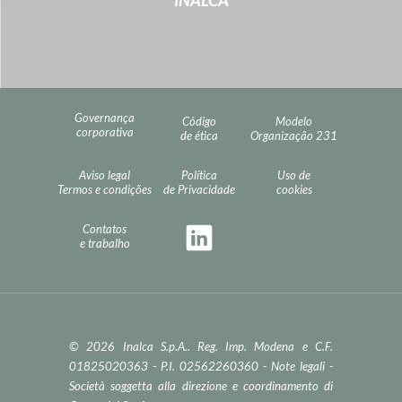
INALCA
Governança
Código
Modelo
corporativa
de ética
Organização 231
Aviso legal
Política
Uso de
Termos e condições
de Privacidade
cookies
Contatos
e trabalho
© 2026 Inalca S.p.A.. Reg. Imp. Modena e C.F.
01825020363 - P.I. 02562260360 -
Note legali
-
Società soggetta alla direzione e coordinamento di