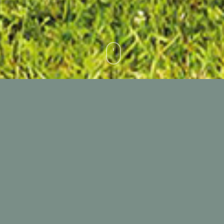
Os nossos fornecedores de carne têm várias
origens geográficas e fornecem produtos com
diferentes características qualitativas
dependendo do tipo de animais e sistemas de
criação utilizados.
A INALCA é um operador
global do setor alimentar
e os seus
fornecedores de carne também são