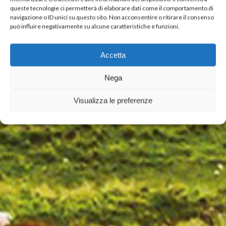
queste tecnologie ci permetterà di elaborare dati come il comportamento di
navigazione o ID unici su questo sito. Non acconsentire o ritirare il consenso
CARNES DO
può influire negativamente su alcune caratteristiche e funzioni.
MUNDO
A INALCA seleciona e
Accetta
distribui as raças
Nega
bovinas
mais apreciadas a
Visualizza le preferenze
nível internacional