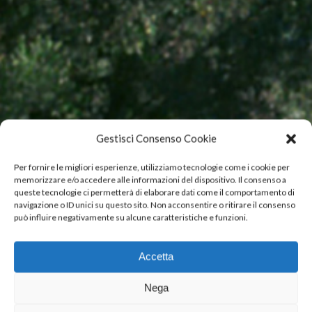
Gestisci Consenso Cookie
Per fornire le migliori esperienze, utilizziamo tecnologie come i cookie per
memorizzare e/o accedere alle informazioni del dispositivo. Il consenso a
queste tecnologie ci permetterà di elaborare dati come il comportamento di
navigazione o ID unici su questo sito. Non acconsentire o ritirare il consenso
può influire negativamente su alcune caratteristiche e funzioni.
AGRICULTURA
E CRIAÇÃO
Accetta
DE ANIMAIS
Disseminação de boas
Nega
práticas sustentáveis