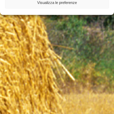
no mundo agrícola
Visualizza le preferenze