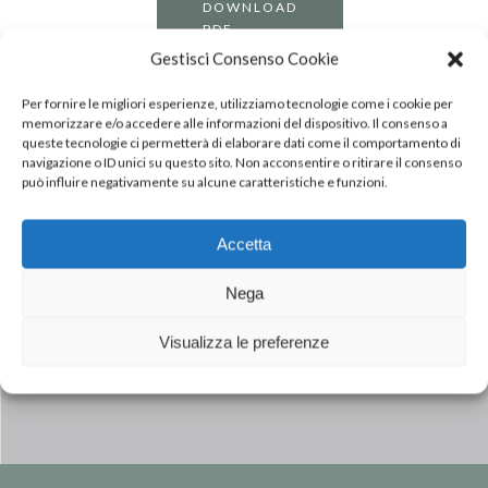
DOWNLOAD
PDF
Gestisci Consenso Cookie
Per fornire le migliori esperienze, utilizziamo tecnologie come i cookie per
memorizzare e/o accedere alle informazioni del dispositivo. Il consenso a
queste tecnologie ci permetterà di elaborare dati come il comportamento di
navigazione o ID unici su questo sito. Non acconsentire o ritirare il consenso
può influire negativamente su alcune caratteristiche e funzioni.
Accetta
Next Post
Nega
IL GRUPPO INALCA GROUP
Visualizza le preferenze
(CREMONINI) ASSUME A LIDERANÇA
NA ANUGA 2025