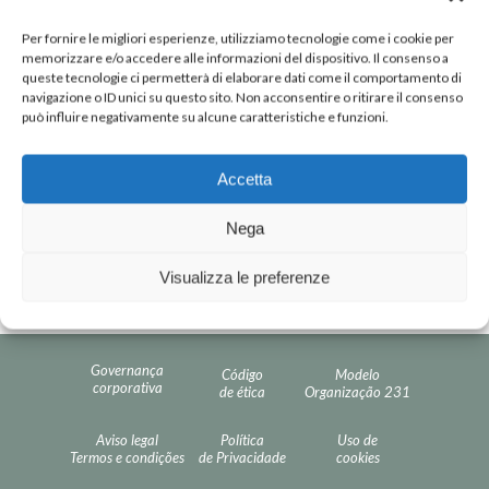
Per fornire le migliori esperienze, utilizziamo tecnologie come i cookie per
memorizzare e/o accedere alle informazioni del dispositivo. Il consenso a
queste tecnologie ci permetterà di elaborare dati come il comportamento di
navigazione o ID unici su questo sito. Non acconsentire o ritirare il consenso
DOWNLOAD
può influire negativamente su alcune caratteristiche e funzioni.
PDF
Accetta
Nega
Visualizza le preferenze
Governança
Código
Modelo
corporativa
de ética
Organização 231
Aviso legal
Política
Uso de
Termos e condições
de Privacidade
cookies