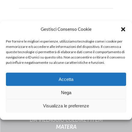
DOWNLOAD
Gestisci Consenso Cookie
PDF
Per fornire le migliori esperienze, utilizziamo tecnologie come i cookie per
memorizzare e/o accedere alle informazioni del dispositivo. Il consenso a
queste tecnologie ci permetterà di elaborare dati come il comportamento di
navigazione o ID unici su questo sito. Non acconsentire o ritirare il consenso
può influire negativamente su alcune caratteristiche e funzioni.
Accetta
Nega
Next Post
Visualizza le preferenze
MONTANA (INALCA) PATROCINADOR
DA VILLAGGIO COLDIRETTI EM
MATERA