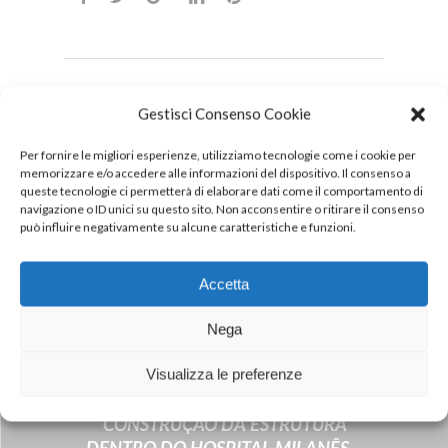
Gestisci Consenso Cookie
DOWNLOAD
PDF
Per fornire le migliori esperienze, utilizziamo tecnologie come i cookie per
memorizzare e/o accedere alle informazioni del dispositivo. Il consenso a
queste tecnologie ci permetterà di elaborare dati come il comportamento di
navigazione o ID unici su questo sito. Non acconsentire o ritirare il consenso
può influire negativamente su alcune caratteristiche e funzioni.
Accetta
Nega
Next Post
Visualizza le preferenze
INALCA CONTRIBUIU PARA A
CONSTRUÇÃO DA ESTRUTURA