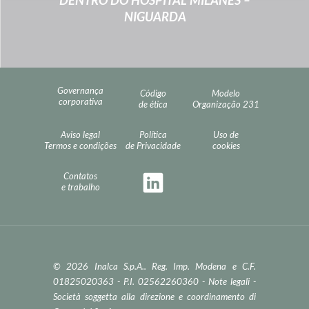
DENTRO DO HOSPITAL MILANÊS –
NIGUARDA
Governança
Código
Modelo
corporativa
de ética
Organização 231
Aviso legal
Política
Uso de
Termos e condições
de Privacidade
cookies
Contatos
e trabalho
© 2026 Inalca S.p.A.. Reg. Imp. Modena e C.F.
01825020363 - P.I. 02562260360 -
Note legali
-
Società soggetta alla direzione e coordinamento di